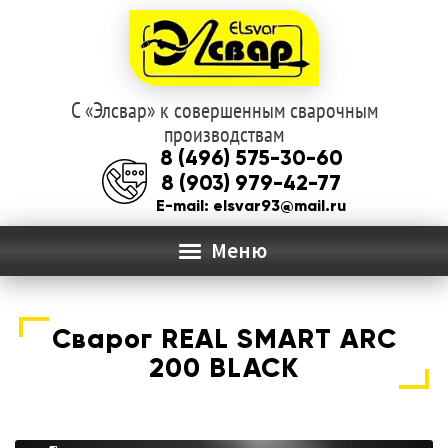
С «Элсвар» к совершенным сварочным
Перейти
Перейти
производствам
к
к
8 (496) 575-30-60
навигации
содержимому
8 (903) 979-42-77
E-mail: elsvar93@mail.ru
Меню
ГЛАВНАЯ
Сварог REAL SMART ARC
Раз
О КОМПАНИИ
200 BLACK
вло
мен
КАТАЛОГ