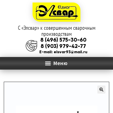
С «Элсвар» к совершенным сварочным
Перейти
Перейти
производствам
к
к
8 (496) 575-30-60
навигации
содержимому
8 (903) 979-42-77
E-mail: elsvar93@mail.ru
Меню
ГЛАВНАЯ
Раз
О КОМПАНИИ
вло
мен
КАТАЛОГ