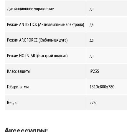
Дистанционное управление
да
Режим ANTISTICK (Антизалипание электрода)
да
Режим ARC FORCE (Стабильная дуга)
да
Режим HOT START(Быстрый поджиг)
да
Класс защиты
IP23S
Габариты, мм
1310x800x780
Вес, кг
223
Аксессуары: