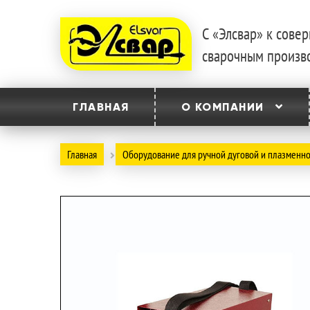
С «Элсвар» к сов
Перейти
Перейти
сварочным произв
к
к
навигации
содержимому
ГЛАВНАЯ
О КОМПАНИИ
Главная
Оборудование для ручной дуговой и плазменно