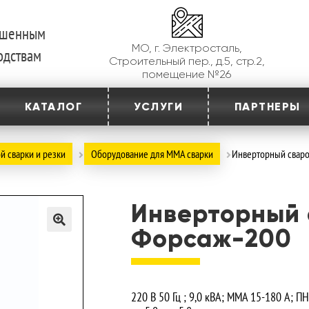
ершенным
МО, г. Электросталь,
одствам
Строительный пер., д.5, стр.2,
помещение №26
КАТАЛОГ
УСЛУГИ
ПАРТНЕРЫ
й сварки и резки
Оборудование для MMA сварки
Инверторный сваро
Инверторный 
Форсаж-200
220 В 50 Гц ; 9,0 кВА; ММА 15-180 A; П