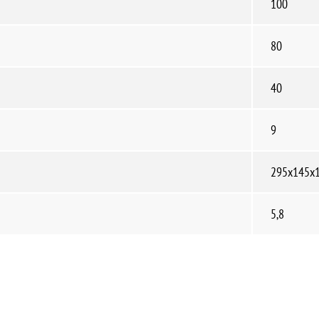
100
80
40
9
295х145х
5,8