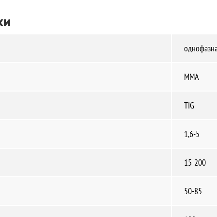
ки
однофазна
MMA
TIG
1,6-5
15-200
50-85