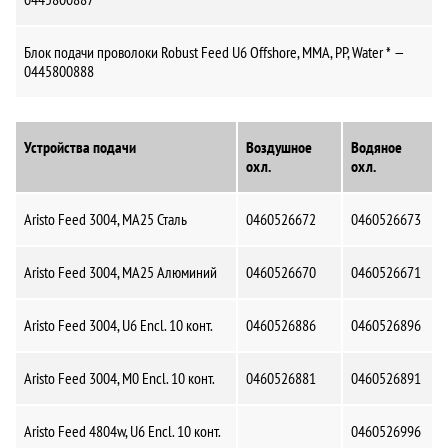
Блок подачи проволоки Robust Feed U6 Offshore, MMA, PP, Water * —
0445800888
Устройства подачи
Воздушное
Водяное
охл.
охл.
Aristo Feed 3004, MA25 Сталь
0460526672
0460526673
Aristo Feed 3004, MA25 Алюминий
0460526670
0460526671
Aristo Feed 3004, U6 Encl. 10 конт.
0460526886
0460526896
Aristo Feed 3004, M0 Encl. 10 конт.
0460526881
0460526891
Aristo Feed 4804w, U6 Encl. 10 конт.
0460526996