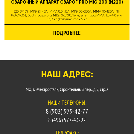
СВАРОЧНЫЙ АППАРАТ СВАРОГ PRO MIG 200 (N220)
220 В±15%; MIG 9.1 кВА; MMA 8.0 кВА; MIG 30-200А; MMA 10-180A, ПН
(40°C) 60%; 50В; проволока MIG: 0.6/0.8/1мм, электрод MMA: 1.5–4.0 мм;
13,3 кг ;Катушка max.5 кг
ПОДРОБНЕЕ
НАШ АДРЕС:
МО, г. Электросталь, Строительный пер., д.5, стр.2
НАШИ ТЕЛЕФОНЫ:
8 (903) 979-42-77
8 (496) 577-43-92
ТЕЛ./ФАКС: