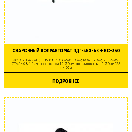
СВАРОЧНЫЙ ПОЛУАВТОМАТ ПДГ-350-4К + ВС-350
3х400 ± 15%, 50Гц; ПВ%) и t =40? С 60%- 300А; 100% — 240А; 50 – 350А;
СТАЛЬ 0,8-1,6мм; порошковая 1,2-3,0мм; алюминиевая 1,0-3,0мм;12.5
кг+150кг
ПОДРОБНЕЕ