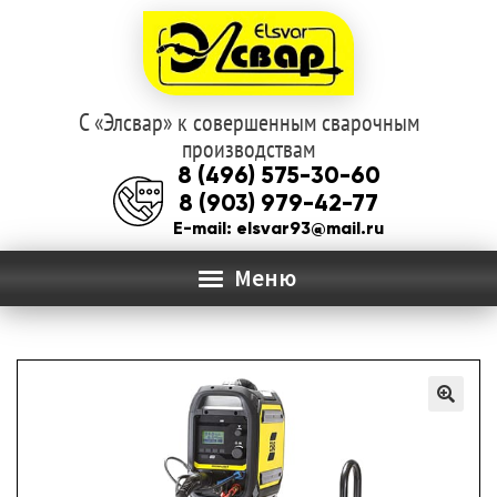
С «Элсвар» к совершенным сварочным
Перейти
Перейти
производствам
к
к
8 (496) 575-30-60
навигации
содержимому
8 (903) 979-42-77
E-mail: elsvar93@mail.ru
Меню
ГЛАВНАЯ
Раз
О КОМПАНИИ
вло
мен
КАТАЛОГ