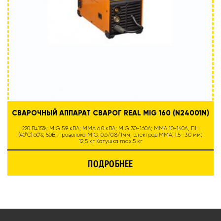
СВАРОЧНЫЙ АППАРАТ СВАРОГ REAL MIG 160 (N24001N)
220 В±15%; MIG 5.9 кВА; MMA 6.0 кВА; MIG 30-160А; MMA 10-140A, ПН
(40°C) 60%; 50В; проволока MIG: 0.6/0.8/1мм, электрод MMA: 1.5–3.0 мм;
12,5 кг Катушка max.5 кг
ПОДРОБНЕЕ