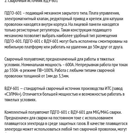
2. Сварочный источник ВДУ-601
ПДГО-601 – подающий механизм закрытого типа. Плата управления,
электромагнитный клапан, редукторный привод и крепеж для катушки
проволоки находятся внутри корпуса. На лицевой панели находятся
только резисторные регуляторы. Такая конструкция подающего
механизма позволяет выбрать наиболее удобный тип размещения
ПДГО-601. ПДГО-601 с ВДУ-601 могут быть исполнены смонтированы на
мобильную платформу или работать на удалении до 50м друг от друга.
Сварочный полуавтомат, предназначенный для работы в тяжелых
условиях. Номинальная мощность – 600А. Непрерывная работа при токах
до 550А -в режиме ПВ=100%. Работа с любыми типами сварочной
проволоки толщиной от 1мм до 3,5мм.
ВДУ-601 — стандартный сварочный источник производства ИТС (завод
«СЭЛМА»). Отличается большей мощностью и возможностью работать в
тяжелых условиях.
Комплектный полуавтомат ПДГО-601 с ВДУ-601 для MIG/MAG сварки.
Предназначен для сварки на постоянном токе с использованием
плавящегося электрода в среде защитных газов. В качестве плавящегося
электрода может использоваться любой тип сварочной проволоки, могут