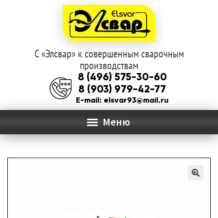
С «Элсвар» к совершенным сварочным
Перейти
Перейти
производствам
к
к
8 (496) 575-30-60
навигации
содержимому
8 (903) 979-42-77
E-mail: elsvar93@mail.ru
Меню
ГЛАВНАЯ
Раз
О КОМПАНИИ
вло
мен
КАТАЛОГ