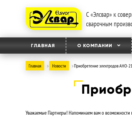
С «Элсвар» к сов
Перейти
Перейти
сварочным произв
к
к
навигации
содержимому
ГЛАВНАЯ
О КОМПАНИИ
Главная
Новости
Приобретение электродов АНО-2
Приобр
Уважаемые Партнеры! Напоминаем вам о возможности 