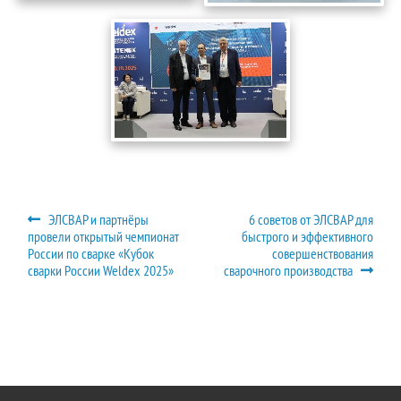
Навигация
Предыдущий:
Следующий:
ЭЛСВАР и партнёры
6 советов от ЭЛСВАР для
провели открытый чемпионат
быстрого и эффективного
по
России по сварке «Кубок
совершенствования
записям
сварки России Weldex 2025»
сварочного производства