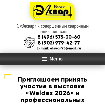
С «Элсвар» к совершенным сварочным
Перейти
Перейти
производствам
к
к
8 (496) 575-30-60
навигации
содержимому
8 (903) 979-42-77
E-mail: elsvar93@mail.ru
Меню
ГЛАВНАЯ
Приглашаем принять
Раз
О КОМПАНИИ
участие в выставке
вло
«Weldex 2026» и
мен
КАТАЛОГ
профессиональных