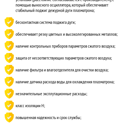
помощью выносного осциллятора, который обеспечивает
стабильный поджиг дежурной дуги плазматрона;
бесконтактная система поджига дуги;
обеспечивает резку цветных и высоколегированных металлов;
наличие контрольных приборов параметров сжатого воздуха;
защита от несоответствующих параметров сжатого воздуха;
наличие фильтра и влагоотделителя для очистки воздуха;
наличие датчика расхода воды для охлаждения плазматрона;
незначительные эксплутационные расходы;
класс изоляции Н;
повышенная надежность и срок службы;