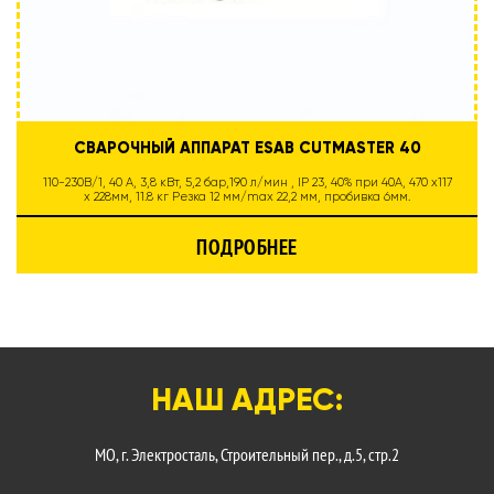
СВАРОЧНЫЙ АППАРАТ ESAB CUTMASTER 40
110-230B/1, 40 A, 3,8 кВт, 5,2 бар,190 л/мин , IP 23, 40% при 40А, 470 x117
x 228мм, 11.8 кг Резка 12 мм/max 22,2 мм, пробивка 6мм.
ПОДРОБНЕЕ
НАШ АДРЕС:
МО, г. Электросталь, Строительный пер., д.5, стр.2