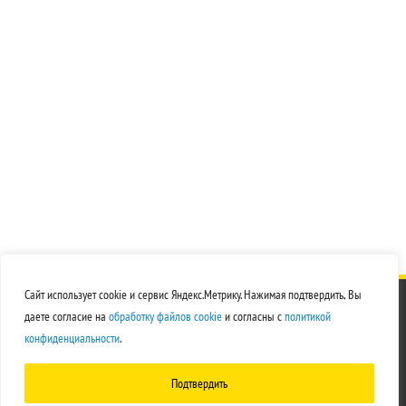
Сайт использует cookie и сервис Яндекс.Метрику. Нажимая подтвердить, Вы
© 2026
ЭЛсвар
даете согласие на
обработку файлов cookie
и согласны с
политикой
Создание сайта - Орвин
конфиденциальности
.
Политика обработки персональных данных
Подтвердить
Согласие на обработку персональных данных
Согласие на обработку файлов cookie
Пользовательское соглашение