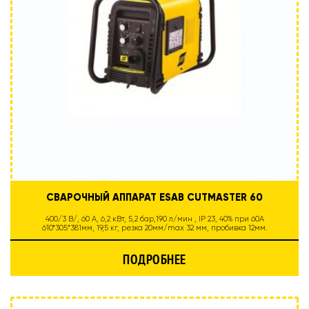
СВАРОЧНЫЙ АППАРАТ ESAB CUTMASTER 60
400/3 B/, 60 A, 6,2 кВт, 5,2 бар,190 л/мин , IP 23, 40% при 60А
610*305*381мм, 19,5 кг, резка 20мм/max 32 мм, пробивка 12мм.
ПОДРОБНЕЕ