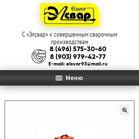
С «Элсвар» к совершенным сварочным
Перейти
Перейти
производствам
к
к
8 (496) 575-30-60
навигации
содержимому
8 (903) 979-42-77
E-mail: elsvar93@mail.ru
Меню
ГЛАВНАЯ
Раз
О КОМПАНИИ
вло
мен
КАТАЛОГ