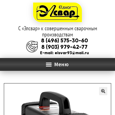
С «Элсвар» к совершенным сварочным
Перейти
Перейти
производствам
к
к
8 (496) 575-30-60
навигации
содержимому
8 (903) 979-42-77
E-mail: elsvar93@mail.ru
Меню
ГЛАВНАЯ
Раз
О КОМПАНИИ
вло
мен
КАТАЛОГ