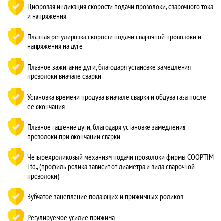
Цифровая индикация скорости подачи проволоки, сварочного тока
и напряжения
Плавная регулировка скорости подачи сварочной проволоки и
напряжения на дуге
Плавное зажигание дуги, благодаря установке замедления
проволоки вначале сварки
Установка времени продува в начале сварки и обдува газа после
ее окончания
Плавное гашение дуги, благодаря установке замедления
проволоки при окончании сварки
Четырехроликовый механизм подачи проволоки фирмы COOPTIM
Ltd., (профиль ролика зависит от диаметра и вида сварочной
проволоки)
Зубчатое зацепление подающих и прижимных роликов
Регулируемое усилие прижима