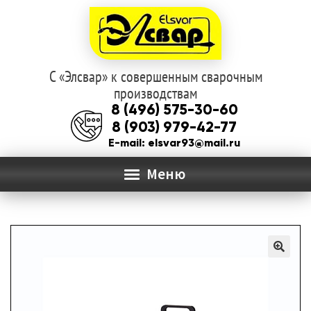
С «Элсвар» к совершенным сварочным
Перейти
Перейти
производствам
к
к
8 (496) 575-30-60
навигации
содержимому
8 (903) 979-42-77
E-mail: elsvar93@mail.ru
Меню
ГЛАВНАЯ
Раз
О КОМПАНИИ
вло
мен
КАТАЛОГ