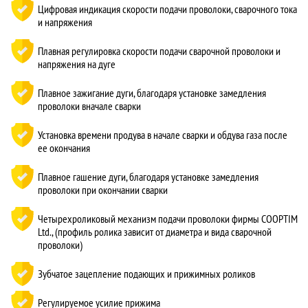
Цифровая индикация скорости подачи проволоки, сварочного тока
и напряжения
Плавная регулировка скорости подачи сварочной проволоки и
напряжения на дуге
Плавное зажигание дуги, благодаря установке замедления
проволоки вначале сварки
Установка времени продува в начале сварки и обдува газа после
ее окончания
Плавное гашение дуги, благодаря установке замедления
проволоки при окончании сварки
Четырехроликовый механизм подачи проволоки фирмы COOPTIM
Ltd., (профиль ролика зависит от диаметра и вида сварочной
проволоки)
Зубчатое зацепление подающих и прижимных роликов
Регулируемое усилие прижима