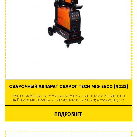
СВАРОЧНЫЙ АППАРАТ СВАРОГ TECH MIG 3500 (N222)
380 В ±15%;MIG 14кВА; MMA 15 кВА; MIG: 50–350 А; MMA: 20–350 А; ПН
(40°C): 60% MIG: 0.6/0.8/1/1.2/1.6мм; MMA: 1.5–5.0 мм; 4 ролика; 107,7 кг
ПОДРОБНЕЕ