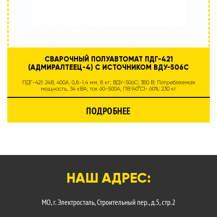
СВАРОЧНЫЙ ПОЛУАВТОМАТ ПДГ-421
(АДМИРАЛТЕЕЦ-4) С ИСТОЧНИКОМ ВДУ-506С
ПДГ-421: 24В, 400А, 0,8-1,4 мм, 8 кг; ВДУ-506С: 380 В; Потребляемая
мощность, 34 кВА; ток 60-500А; ПВ (40°C)- 60%; 230 кг
ПОДРОБНЕЕ
НАШ АДРЕС:
МО, г. Электросталь, Строительный пер., д.5, стр.2