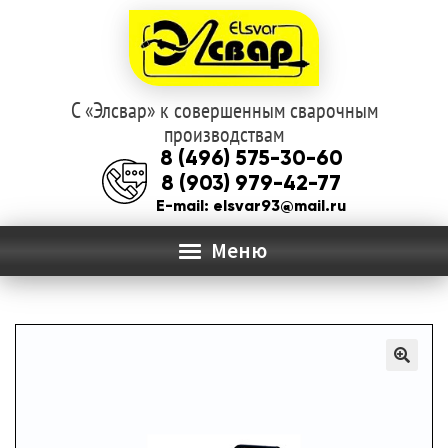
С «Элсвар» к совершенным сварочным
Перейти
Перейти
производствам
к
к
8 (496) 575-30-60
навигации
содержимому
8 (903) 979-42-77
E-mail: elsvar93@mail.ru
Меню
ГЛАВНАЯ
Раз
О КОМПАНИИ
вло
мен
КАТАЛОГ