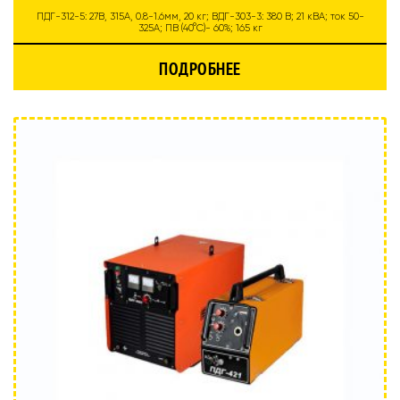
ПДГ-312-5: 27В, 315А, 0.8-1.6мм, 20 кг; ВДГ-303-3: 380 В; 21 кВА; ток 50-
325А; ПВ (40°C)- 60%; 165 кг
ПОДРОБНЕЕ