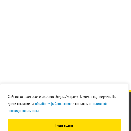
Сайт использует cookie и сервис Яндекс.Метрику. Нажимая подтвердить, Вы
© 2026
ЭЛсвар
даете согласие на
обработку файлов cookie
и согласны с
политикой
Создание сайта - Орвин
конфиденциальности
.
Политика обработки персональных данных
Подтвердить
Согласие на обработку персональных данных
Согласие на обработку файлов cookie