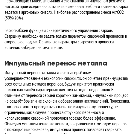
нержавеющих сталей, алюминия и его сплавов в импульсном режиме с
высокой производительностью и пониженным разбрызгиванием. Сварка
ведется в аргоновых смесях. Наиболее распространены смеси Ar/CO2
(80%/20%).
Блок снабжен функцией синергетического управления сваркой.
Сварщику необходимо задать только параметры сварочной проволоки и
скорость ее подачи. Остальные параметры сварочного процесса
источник выбирает автоматически.
Импульсный перенос металла
Импульсный перенос металла является серьёзным
усовершенствованием технологии сварки, т.к. он сочетает преимущества
всех остальных методов переноса, будучи при этом практически
полностью лишён характерных для этих методов недостатков. В
отли¬чие от переноса серией коротких замыканий, импульсный процесс
не создаёт брызг и не склонен к образованию несплавлений. Положения,
в которых может проводиться сварка по импульсному процессу, не
ограничены, как в случае процесса струйного пере¬носа, а
использование сварочной проволоки гораздо более эффективно.
Обла¬дая меньшим тепловложением, по сравнению с методом переноса
с помощью микрока¬пель, импульсный процесс позволяет сваривать