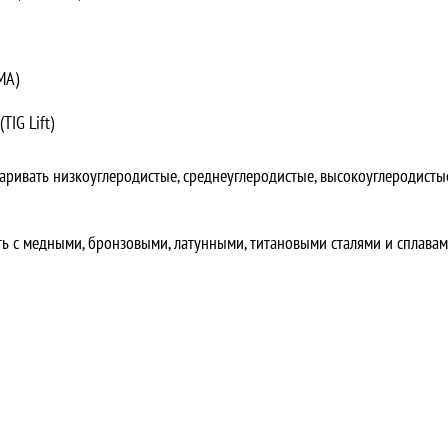
МА)
IG Lift)
аривать низкоуглеродистые, среднеуглеродистые, высокоуглеродисты
ть с медными, бронзовыми, латунными, титановыми сталями и сплавам