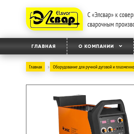
С «Элсвар» к сов
Перейти
Перейти
сварочным произв
к
к
навигации
содержимому
ГЛАВНАЯ
О КОМПАНИИ
Главная
Оборудование для ручной дуговой и плазменно