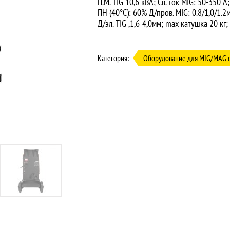
П.М. TIG 10,6 кВА; Св. ток MIG: 50-350 А
ПН (40°C): 60% Д/пров. MIG: 0.8/1,0/1.2
Д/эл. TIG ,1,6-4,0мм; max катушка 20 кг; 
Категория:
Оборудование для MIG/MAG 