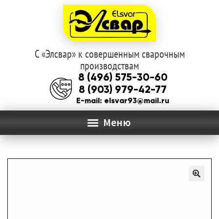
С «Элсвар» к совершенным сварочным
Перейти
Перейти
производствам
к
к
8 (496) 575-30-60
навигации
содержимому
8 (903) 979-42-77
E-mail: elsvar93@mail.ru
Меню
ГЛАВНАЯ
Раз
О КОМПАНИИ
вло
мен
КАТАЛОГ