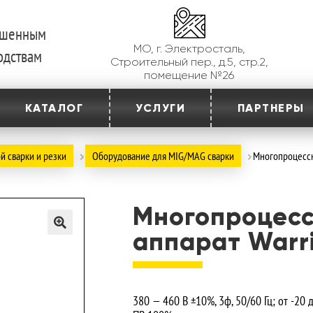
ершенным
МО, г. Электросталь,
одствам
Строительный пер., д.5, стр.2,
помещение №26
КАТАЛОГ
УСЛУГИ
ПАРТНЕРЫ
й сварки и резки
Оборудование для MIG/MAG сварки
Многопроцессн
Многопроцес
аппарат Warri
380 — 460 В ±10%, 3ф, 50/60 Гц; от -20 д