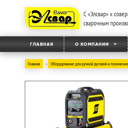
С «Элсвар» к сов
Перейти
Перейти
сварочным произв
к
к
навигации
содержимому
ГЛАВНАЯ
О КОМПАНИИ
Главная
Оборудование для ручной дуговой и плазменно