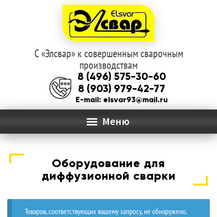
С «Элсвар» к совершенным сварочным
Перейти
Перейти
производствам
к
к
8 (496) 575-30-60
навигации
содержимому
8 (903) 979-42-77
E-mail: elsvar93@mail.ru
Меню
ГЛАВНАЯ
Оборудование для
Раз
О КОМПАНИИ
диффузионной сварки
вло
мен
КАТАЛОГ
Товаров, соответствующих вашему запросу, не обнаружено.